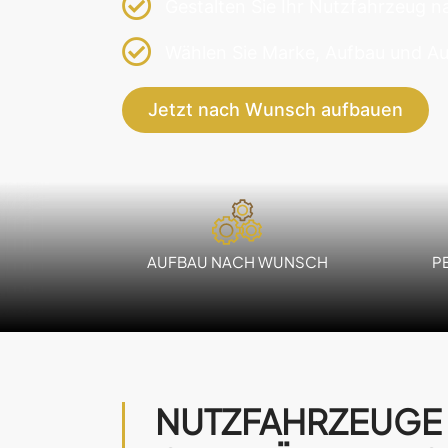
Gestalten Sie Ihr Nutzfahrzeug n
Wählen Sie Marke, Aufbau und Au
Jetzt nach Wunsch aufbauen
AUFBAU NACH WUNSCH
P
NUTZFAHRZEUGE 