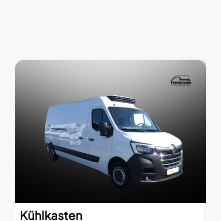
Kühlkasten
K