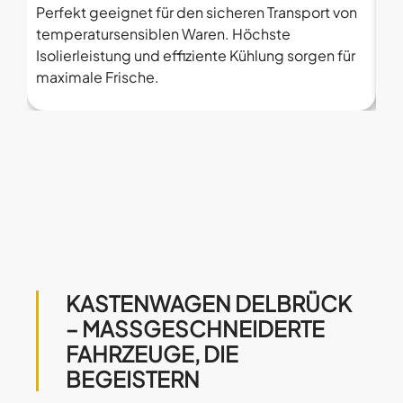
Perfekt geeignet für den sicheren Transport von
Pl
temperatursensiblen Waren. Höchste
Po
Isolierleistung und effiziente Kühlung sorgen für
Mo
maximale Frische.
De
KASTENWAGEN DELBRÜCK
– MASSGESCHNEIDERTE F
AHRZEUGE, DIE B
EGEISTERN