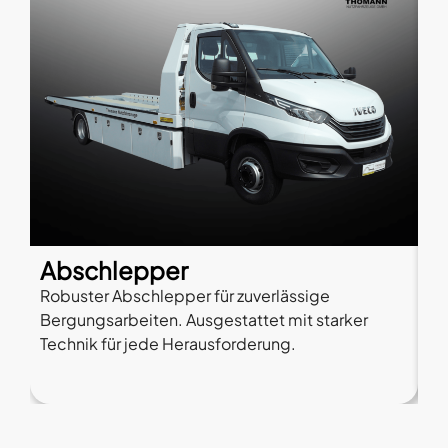
Abschlepper
A
Robuster Abschlepper für zuverlässige
Fl
Bergungsarbeiten. Ausgestattet mit starker
Fa
Technik für jede Herausforderung.
La